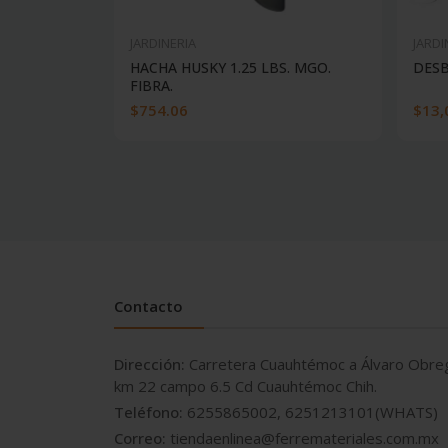
JARDINERIA
JARDI
HACHA HUSKY 1.25 LBS. MGO.
DES
FIBRA.
$754.06
$13,
Contacto
Dirección:
Carretera Cuauhtémoc a Álvaro Obre
km 22 campo 6.5 Cd Cuauhtémoc Chih.
Teléfono:
6255865002, 6251213101(WHATS)
Correo:
tiendaenlinea@ferremateriales.com.mx