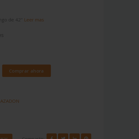
ango de 42"
Leer mas
es
Comprar ahora
/
AZADON
Compartir:
arar