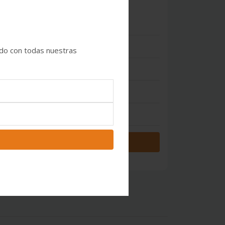
0
 Estrellas
- 0
ado con todas nuestras
 Estrellas
- 0
 Estrellas
- 0
 Estrellas
- 0
 Estrella
- 0
Iniciar sesión