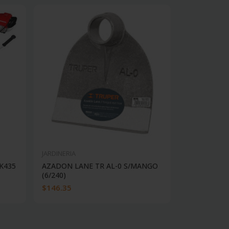
JARDINERIA
JARDINERIA
K435
AZADON LANE TR AL-0 S/MANGO
AZADON LA
(6/240)
(6/288)
$146.35
$152.71