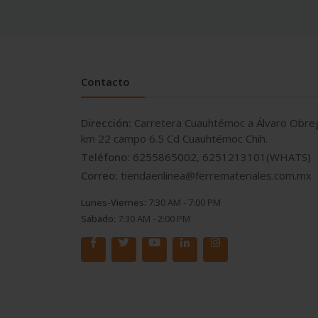
Contacto
Dirección:
Carretera Cuauhtémoc a Álvaro Obre
km 22 campo 6.5 Cd Cuauhtémoc Chih.
Teléfono:
6255865002, 6251213101(WHATS)
Correo:
tiendaenlinea@ferremateriales.com.mx
Lunes-Viernes:
7:30 AM - 7:00 PM
Sabado:
7:30 AM - 2:00 PM