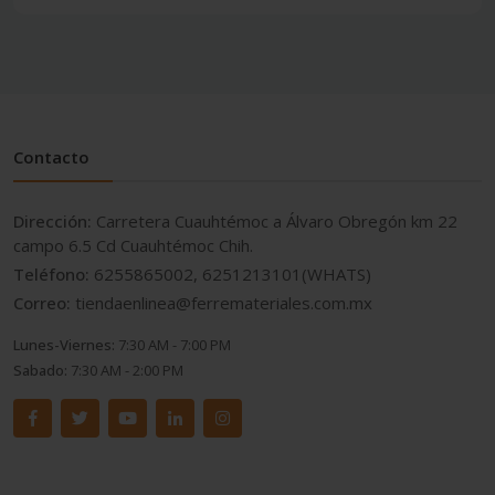
Contacto
Dirección:
Carretera Cuauhtémoc a Álvaro Obregón km 22
campo 6.5 Cd Cuauhtémoc Chih.
Teléfono:
6255865002, 6251213101(WHATS)
Correo:
tiendaenlinea@ferremateriales.com.mx
Lunes-Viernes:
7:30 AM - 7:00 PM
Sabado:
7:30 AM - 2:00 PM