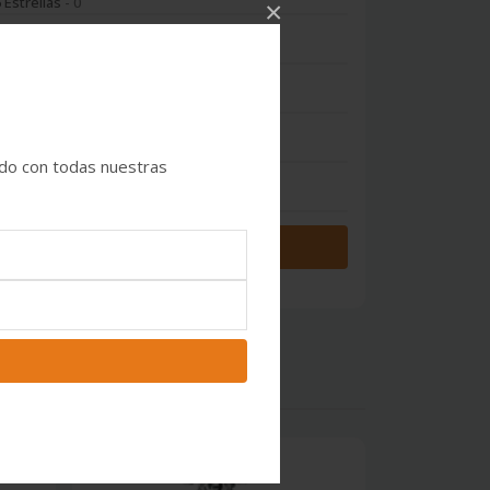
 Estrellas
- 0
×
 Estrellas
- 0
 Estrellas
- 0
 Estrellas
- 0
ado con todas nuestras
 Estrella
- 0
Iniciar sesión