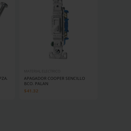
MATERIAL ELECTRICO
MATERIAL EL
PZA.
APAGADOR COOPER SENCILLO
APAGADOR 
BCO. PALAN
MARFIL PA
$41.32
$180.37