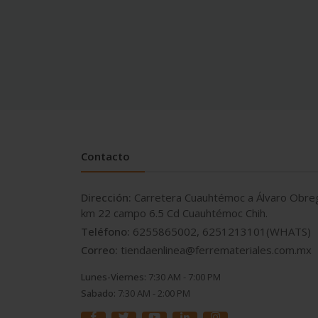
Contacto
Dirección:
Carretera Cuauhtémoc a Álvaro Obre
km 22 campo 6.5 Cd Cuauhtémoc Chih.
Teléfono:
6255865002, 6251213101(WHATS)
Correo:
tiendaenlinea@ferremateriales.com.mx
Lunes-Viernes:
7:30 AM - 7:00 PM
Sabado:
7:30 AM - 2:00 PM