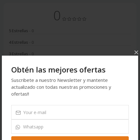
0
5 Estrellas
- 0
4 Estrellas
- 0
×
3 Estrellas
- 0
2 Estrellas
- 0
Obtén las mejores ofertas
1 Estrella
- 0
Suscribete a nuestro Newsletter y mantente
actualizado con todas nuestras promociones y
Iniciar sesión
ofertas!!
También te puede interesar