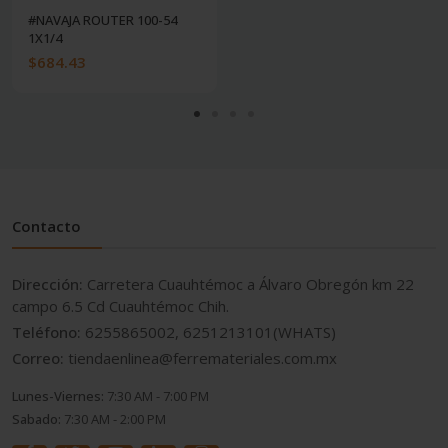
#NAVAJA ROUTER 100-54
1X1/4
$684.43
Contacto
Dirección:
Carretera Cuauhtémoc a Álvaro Obregón km 22
campo 6.5 Cd Cuauhtémoc Chih.
Teléfono:
6255865002, 6251213101(WHATS)
Correo:
tiendaenlinea@ferremateriales.com.mx
Lunes-Viernes:
7:30 AM - 7:00 PM
Sabado:
7:30 AM - 2:00 PM