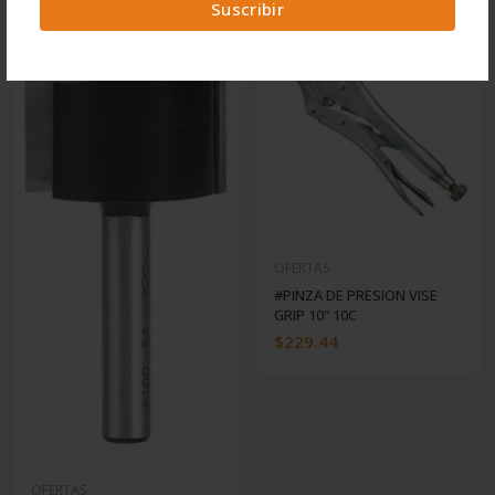
Suscribir
OFERTAS
#PINZA DE PRESION VISE
GRIP 10" 10C
$229.44
OFERTAS