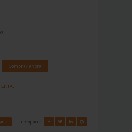
es
Comprar ahora
FERTAS
Compartir:
arar