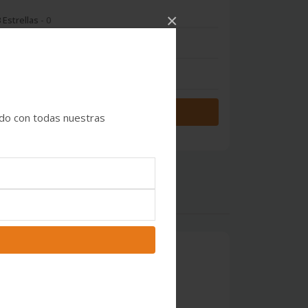
×
 Estrellas
- 0
 Estrellas
- 0
 Estrella
- 0
Iniciar sesión
ado con todas nuestras