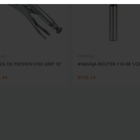
TAS
OFERTAS
ZA DE PRESION VISE GRIP 10"
#NAVAJA ROUTER 110-08 1/2
.44
$528.30