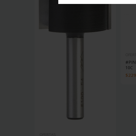
OFER
#PIN
10C
$229
OFERTAS