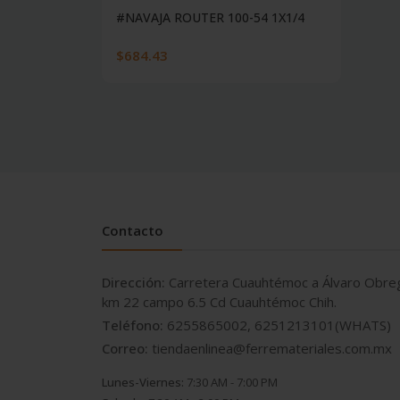
#NAVAJA ROUTER 100-54 1X1/4
$684.43
Contacto
Dirección:
Carretera Cuauhtémoc a Álvaro Obre
km 22 campo 6.5 Cd Cuauhtémoc Chih.
Teléfono:
6255865002, 6251213101(WHATS)
Correo:
tiendaenlinea@ferremateriales.com.mx
Lunes-Viernes:
7:30 AM - 7:00 PM