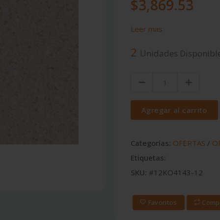
$3,869.53
Leer mas
2
Unidades Disponibl
Agregar al carrito
Categorías:
OFERTAS
/
O
Etiquetas:
SKU:
#12KO4143-12
Favoritos
Comp