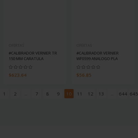
OFERTAS
OFERTAS
#CALIBRADOR VERNIER TR
#CALIBRADOR VERNIER
150 MM CARATULA
WF0599 ANALOGO PLA
$623.64
$56.85
1
2
...
7
8
9
10
11
12
13
...
644
645