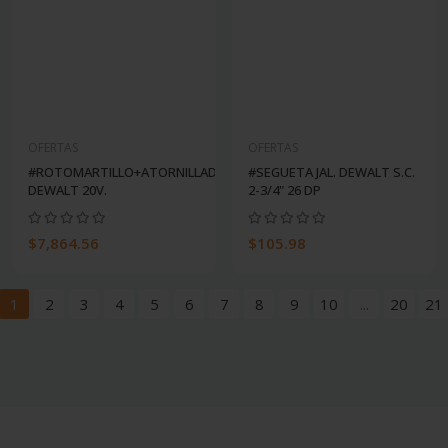
OFERTAS
OFERTAS
#ROTOMARTILLO+ATORNILLADOR
#SEGUETA JAL. DEWALT S.C.
DEWALT 20V.
2-3/4" 26 DP
$7,864.56
$105.98
1
2
3
4
5
6
7
8
9
10
...
20
21