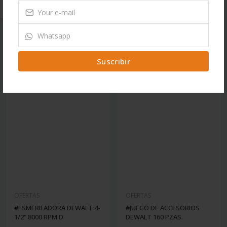
Suscribir
OFERTAS
OFERTAS
#ESMERILADORA DEWALT 4-
#JUEGO DE ACCESORIOS
1/2" 8000 RPM D
DEWALT 160 PZAS.