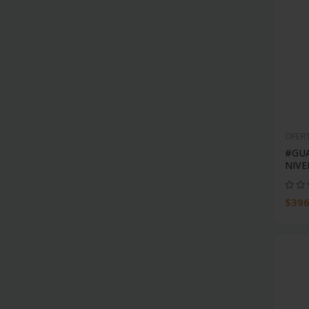
OFER
#GUA
NIVE
$396