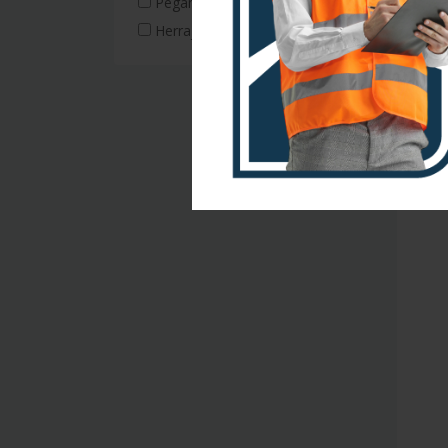
Pegamentos
Herrajes
OFER
#FL
COMP
$349