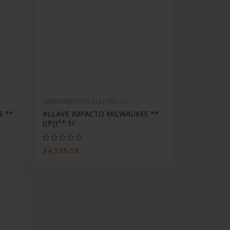
HERRAMIENTAS ELECTRICAS
E **
#LLAVE IMPACTO MILWAUKEE **
((P))** 1/
$4,535.58