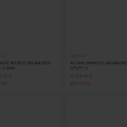
TAS
OFERTAS
NTE NITRILO MILWAUKEE
#LLAVE IMPACTO MILWAUKE
L 5 GRIS
((P))** 1/
.50
$5,118.03