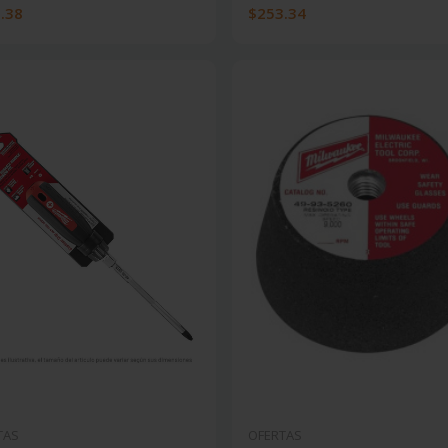
.38
$253.34
TAS
OFERTAS