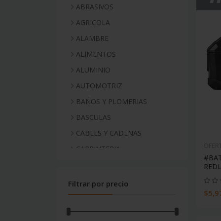
ABRASIVOS
AGRICOLA
ALAMBRE
ALIMENTOS
ALUMINIO
AUTOMOTRIZ
BAÑOS Y PLOMERIAS
BASCULAS
CABLES Y CADENAS
OFER
CARPINTERIA
#BAT
CERRAJERIA
REDL
CLOSETS
Filtrar por precio
$5,9
COCINA
CONEXIONES