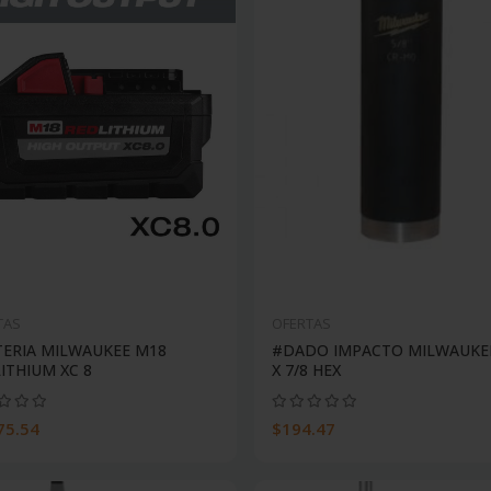
TAS
OFERTAS
ERIA MILWAUKEE M18
#DADO IMPACTO MILWAUKEE
ITHIUM XC 8
X 7/8 HEX
75.54
$194.47