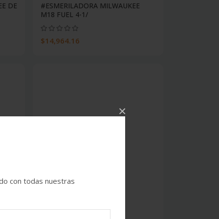
EE DE
#ESMERILADORA MILWAUKEE
M18 FUEL 4-1/
$14,964.16
×
ado con todas nuestras