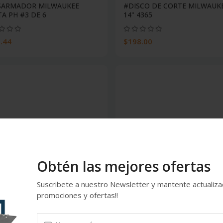
SARMADOR MILWAUKEE
#DISCO DE CORTE MILWAUK
A PH #3 DE 6
14" 4365
.44
$198.00
Obtén las mejores ofertas
Suscribete a nuestro Newsletter y mantente actualiz
promociones y ofertas!!