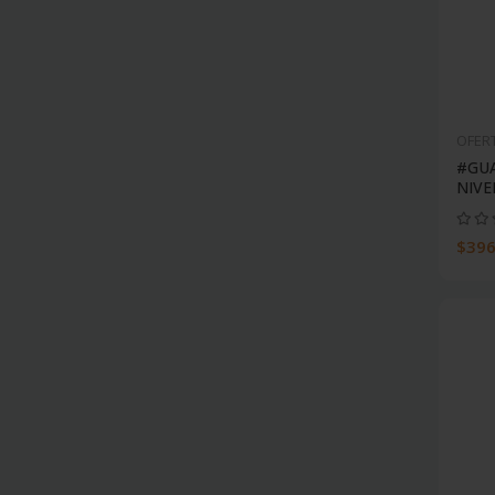
OFER
#GUA
NIVE
$396