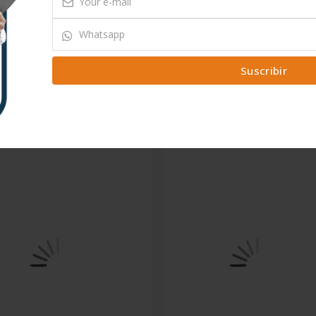
TAS
OFERTAS
EXOMETRO MILWAUKEE
#FLEXOMETRO MILWAUKEE
Suscribir
ACTO 16' 5M
COMPACTO 26' 8M
.00
$420.00