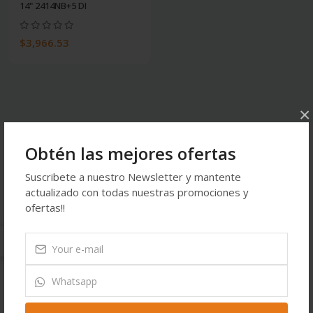
14" 2414NB+5 DI
$3,966.53
×
Obtén las mejores ofertas
Contacto
Suscribete a nuestro Newsletter y mantente
actualizado con todas nuestras promociones y
Dirección:
Carretera Cuauhtémoc a Álvaro Obregón km 22
ofertas!!
campo 6.5 Cd Cuauhtémoc Chih.
Teléfono:
6255865002, 6251213101(WHATS)
Correo:
tiendaenlinea@ferremateriales.com.mx
Lunes-Viernes:
7:30 AM - 7:00 PM
Sabado:
7:30 AM - 2:00 PM